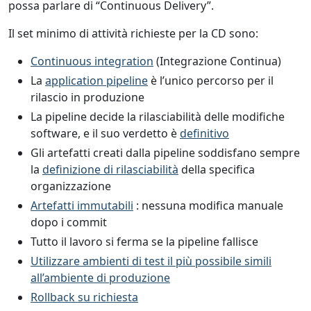
possa parlare di “Continuous Delivery”.
Il set minimo di attività richieste per la CD sono:
Continuous integration
(Integrazione Continua)
La
application pipeline
è l’unico percorso per il
rilascio in produzione
La pipeline decide la rilasciabilità delle modifiche
software, e il suo verdetto è
definitivo
Gli artefatti creati dalla pipeline soddisfano sempre
la
definizione di rilasciabilità
della specifica
organizzazione
Artefatti immutabili
: nessuna modifica manuale
dopo i commit
Tutto il lavoro si ferma se la pipeline fallisce
Utilizzare ambienti di test il più possibile simili
all’ambiente di produzione
Rollback su richiesta