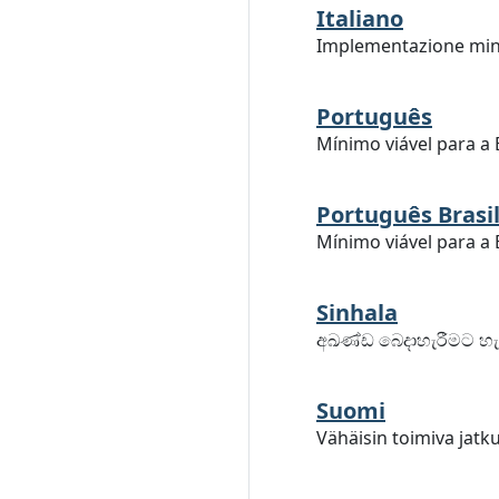
Italiano
Implementazione mini
Português
Mínimo viável para a
Português Brasil
Mínimo viável para a
Sinhala
අඛණ්ඩ බෙදාහැරීමට හැ
Suomi
Vähäisin toimiva jatk