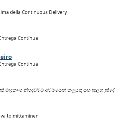
ma della Continuous Delivery
 Entrega Contínua
eiro
 Entrega Contínua
කි මෘදුකාංග නිපදවීමට අවමයෙන් කලයුතු සහ කලහැකිදේ
uva toimittaminen