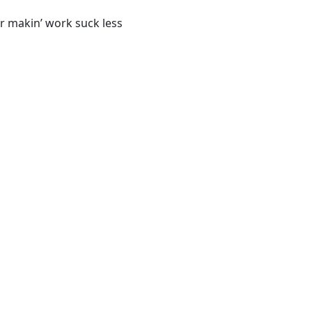
 makin’ work suck less
© 2020–2026
MinimumCD Authors |
CC BY 4.0
|